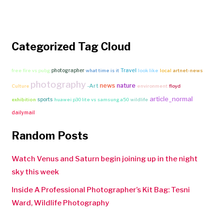
Categorized Tag Cloud
Travel
photographer
free fire vs pubg
what time is it
look like
local
artnet-news
photography
news
nature
-Art
Culture
environment
floyd
article_normal
sports
exhibition
huawei p30 lite vs samsung a50
wildlife
dailymail
Random Posts
Watch Venus and Saturn begin joining up in the night
sky this week
Inside A Professional Photographer’s Kit Bag: Tesni
Ward, Wildlife Photography