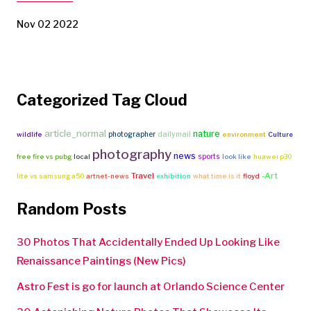
Nov 02 2022
Categorized Tag Cloud
article_normal
nature
photographer
dailymail
wildlife
environment
Culture
photography
news
sports
free fire vs pubg
local
look like
huawei p30
Travel
-Art
lite vs samsung a50
artnet-news
exhibition
what time is it
floyd
Random Posts
30 Photos That Accidentally Ended Up Looking Like
Renaissance Paintings (New Pics)
Astro Fest is go for launch at Orlando Science Center